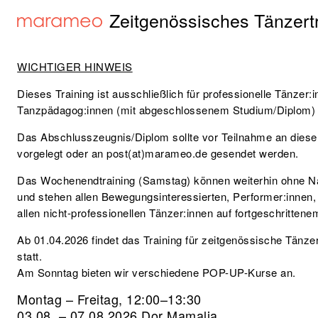
Zeitgenössisches Tänzertr
WICHTIGER HINWEIS
Dieses Training ist ausschließlich für
professionelle Tänzer:
Tanzpädagog:innen (mit abgeschlossenem Studium/Diplom
Das Abschlusszeugnis/Diplom sollte vor Teilnahme an diese
vorgelegt oder an post(at)marameo.de gesendet werden.
Das
Wochenendtraining
(Samstag) können weiterhin ohne N
und stehen allen Bewegungsinteressierten, Performer:innen
allen nicht-professionellen Tänzer:innen
auf fortgeschritten
Ab 01.04.2026 findet das Training für zeitgenössische Tänz
statt.
Am Sonntag bieten wir verschiedene POP-UP-Kurse an.
Montag – Freitag,
12:00–13:30
03.08. – 07.08.2026
Dor Mamalia