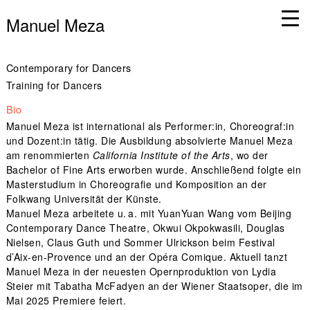
Manuel Meza
Contemporary for Dancers
Training for Dancers
Bio
Manuel Meza ist international als Performer:in
,
Choreograf:in
und Dozent:in tätig. Die Ausbildung absolvierte Manuel Meza
am renommierten
California Institute of the Arts
, wo der
Bachelor of Fine Arts erworben wurde. Anschließend folgte ein
Masterstudium in Choreografie und Komposition an der
Folkwang Universität der Künste.
Manuel Meza arbeitete u. a. mit YuanYuan Wang vom Beijing
Contemporary Dance Theatre, Okwui Okpokwasili, Douglas
Nielsen, Claus Guth und Sommer Ulrickson beim Festival
d’Aix-en-Provence und an der Opéra Comique. Aktuell tanzt
Manuel Meza in der neuesten Opernproduktion von Lydia
Steier mit Tabatha McFadyen an der Wiener Staatsoper, die im
Mai 2025 Premiere feiert.