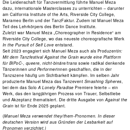
Die Leidenschaft für Tanzvermittlung führte Manuel Meza
dazu, internationale Masterclasses zu unterrichten – darunter
am California Institute of the Arts, Riverside City College,
Marameo Berlin und der TanzFaktur. Zudem ist Manuel Meza
Teil des Lehrkörpers des Berlin Dance Institute.
Zuletzt war Manuel Meza „Choreographer in Residence“ am
Riverside City College, wo das neueste choreografische Werk
In the Pursuit of Self Love
entstand.
Seit 2023 engagiert sich Manuel Meza auch als Produzent
in:
Mit dem Tanzfestival Against the Grain wurde eine Plattform
für BIPoC-, queere, nicht-binäre/trans
sowie radikal denkende
Tänzer
innen und Performer
innen geschaffen, die in der
Tanzszene häufig um Sichtbarkeit kämpfen. Im selben Jahr
produzierte Manuel Meza das Tanzevent
Smashing Spheres
,
bei dem das Solo
A Lonely Paradise
Premiere feierte – ein
Werk, das den langjährigen Prozess von Trauer, Selbstliebe
und Akzeptanz thematisiert. Die dritte Ausgabe von
Against the
Grain
ist für Ende 2025 geplant.
(
Manuel Meza verwendet they/them-Pronomen. In dieser
deutschen Version wird aus Gründen der Lesbarkeit auf
Pronomen verzichtet.)