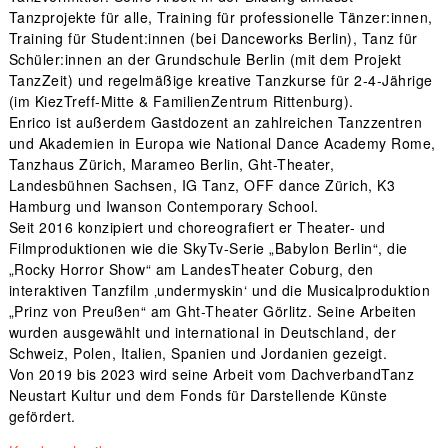
Tanzprojekte für alle, Training für professionelle Tänzer:innen,
Training für Student:innen (bei Danceworks Berlin), Tanz für
Schüler:innen an der Grundschule Berlin (mit dem Projekt
TanzZeit) und regelmäßige kreative Tanzkurse für 2-4-Jährige
(im KiezTreff-Mitte & FamilienZentrum Rittenburg).
Enrico ist außerdem Gastdozent an zahlreichen Tanzzentren
und Akademien in Europa wie National Dance Academy Rome,
Tanzhaus Zürich, Marameo Berlin, Ght-Theater,
Landesbühnen Sachsen, IG Tanz, OFF dance Zürich, K3
Hamburg und Iwanson Contemporary School.
Seit 2016 konzipiert und choreografiert er Theater- und
Filmproduktionen wie die SkyTv-Serie „Babylon Berlin“, die
„Rocky Horror Show“ am LandesTheater Coburg, den
interaktiven Tanzfilm ‚undermyskin‘ und die Musicalproduktion
„Prinz von Preußen“ am Ght-Theater Görlitz. Seine Arbeiten
wurden ausgewählt und international in Deutschland, der
Schweiz, Polen, Italien, Spanien und Jordanien gezeigt.
Von 2019 bis 2023 wird seine Arbeit vom DachverbandTanz
Neustart Kultur und dem Fonds für Darstellende Künste
gefördert.