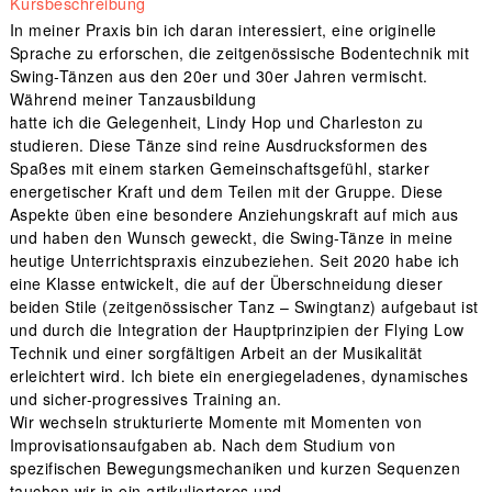
Kursbeschreibung
In meiner Praxis bin ich daran interessiert, eine originelle
Sprache zu erforschen, die zeitgenössische Bodentechnik mit
Swing-Tänzen aus den 20er und 30er Jahren vermischt.
Während meiner Tanzausbildung
hatte ich die Gelegenheit, Lindy Hop und Charleston zu
studieren. Diese Tänze sind reine Ausdrucksformen des
Spaßes mit einem starken Gemeinschaftsgefühl, starker
energetischer Kraft und dem Teilen mit der Gruppe. Diese
Aspekte üben eine besondere Anziehungskraft auf mich aus
und haben den Wunsch geweckt, die Swing-Tänze in meine
heutige Unterrichtspraxis einzubeziehen. Seit 2020 habe ich
eine Klasse entwickelt, die auf der Überschneidung dieser
beiden Stile (zeitgenössischer Tanz – Swingtanz) aufgebaut ist
und durch die Integration der Hauptprinzipien der Flying Low
Technik und einer sorgfältigen Arbeit an der Musikalität
erleichtert wird. Ich biete ein energiegeladenes, dynamisches
und sicher-progressives Training an.
Wir wechseln strukturierte Momente mit Momenten von
Improvisationsaufgaben ab. Nach dem Studium von
spezifischen Bewegungsmechaniken und kurzen Sequenzen
tauchen wir in ein artikulierteres und