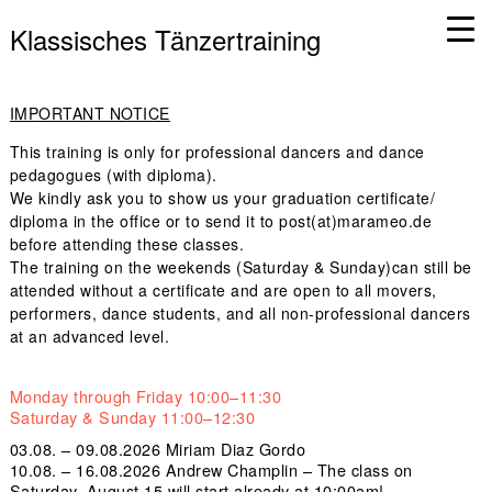
Klassisches Tänzertraining
IMPORTANT NOTICE
This training is only for
professional dancers and dance
pedagogues (with diploma)
.
We kindly ask you to
show us your graduation certificate/
diploma
in the office or to send it to post(at)marameo.de
before attending these classes
.
The training on the
weekends
(Saturday & Sunday)can still be
attended without a certificate and are open to all movers,
performers, dance students, and all non-professional dancers
at an
advanced level
.
Monday through Friday 10:00–11:30
Saturday & Sunday 11:00–12:30
03.08. – 09.08.2026
Miriam Diaz Gordo
10.08. – 16.08.2026
Andrew Champlin –
The class on
Saturday, August 15 will start already at 10:00am!