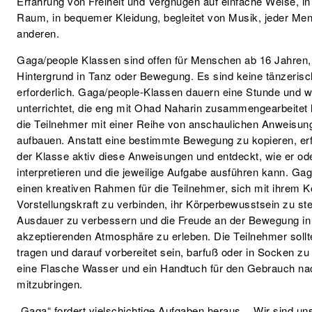
Erfahrung von Freiheit und Vergnügen auf einfache Weise, 
Raum, in bequemer Kleidung, begleitet von Musik, jeder Men
anderen.
Gaga/people Klassen sind offen für Menschen ab 16 Jahren
Hintergrund in Tanz oder Bewegung. Es sind keine tänzeris
erforderlich. Gaga/people-Klassen dauern eine Stunde und 
unterrichtet, die eng mit Ohad Naharin zusammengearbeitet h
die Teilnehmer mit einer Reihe von anschaulichen Anweisung
aufbauen. Anstatt eine bestimmte Bewegung zu kopieren, erf
der Klasse aktiv diese Anweisungen und entdeckt, wie er ode
interpretieren und die jeweilige Aufgabe ausführen kann. Ga
einen kreativen Rahmen für die Teilnehmer, sich mit ihrem K
Vorstellungskraft zu verbinden, ihr Körperbewusstsein zu steig
Ausdauer zu verbessern und die Freude an der Bewegung in 
akzeptierenden Atmosphäre zu erleben. Die Teilnehmer soll
tragen und darauf vorbereitet sein, barfuß oder in Socken zu
eine Flasche Wasser und ein Handtuch für den Gebrauch na
mitzubringen.
„Gaga“ fordert vielschichtige Aufgaben heraus. Wir sind u