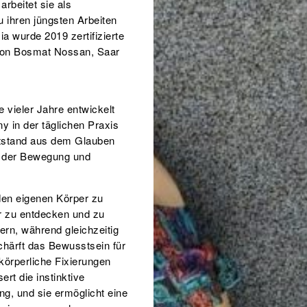
rbeitet sie als
 ihren jüngsten Arbeiten
a wurde 2019 zertifizierte
g von Bosmat Nossan, Saar
vieler Jahre entwickelt
 in der täglichen Praxis
tstand aus dem Glauben
ft der Bewegung und
den eigenen Körper zu
r zu entdecken und zu
ern, während gleichzeitig
chärft das Bewusstsein für
körperliche Fixierungen
rt die instinktive
, und sie ermöglicht eine