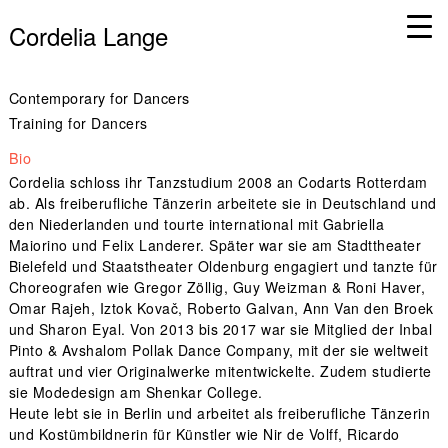
Cordelia Lange
Contemporary for Dancers
Training for Dancers
Bio
Cordelia schloss ihr Tanzstudium 2008 an Codarts Rotterdam
ab. Als freiberufliche Tänzerin arbeitete sie in Deutschland und
den Niederlanden und tourte international mit Gabriella
Maiorino und Felix Landerer. Später war sie am Stadttheater
Bielefeld und Staatstheater Oldenburg engagiert und tanzte für
Choreografen wie Gregor Zöllig, Guy Weizman & Roni Haver,
Omar Rajeh, Iztok Kovač, Roberto Galvan, Ann Van den Broek
und Sharon Eyal. Von 2013 bis 2017 war sie Mitglied der Inbal
Pinto & Avshalom Pollak Dance Company, mit der sie weltweit
auftrat und vier Originalwerke mitentwickelte. Zudem studierte
sie Modedesign am Shenkar College.
Heute lebt sie in Berlin und arbeitet als freiberufliche Tänzerin
und Kostümbildnerin für Künstler wie Nir de Volff, Ricardo