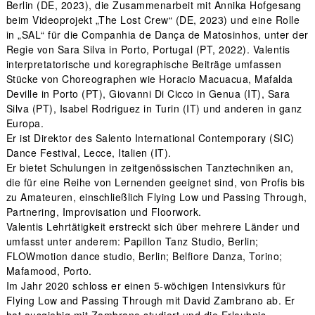
Berlin (DE, 2023), die Zusammenarbeit mit Annika Hofgesang
beim Videoprojekt „The Lost Crew“ (DE, 2023) und eine Rolle
in „SAL“ für die Companhia de Dança de Matosinhos, unter der
Regie von Sara Silva in Porto, Portugal (PT, 2022). Valentis
interpretatorische und koregraphische Beiträge umfassen
Stücke von Choreographen wie Horacio Macuacua, Mafalda
Deville in Porto (PT), Giovanni Di Cicco in Genua (IT), Sara
Silva (PT), Isabel Rodriguez in Turin (IT) und anderen in ganz
Europa.
Er ist Direktor des Salento International Contemporary (SIC)
Dance Festival, Lecce, Italien (IT).
Er bietet Schulungen in zeitgenössischen Tanztechniken an,
die für eine Reihe von Lernenden geeignet sind, von Profis bis
zu Amateuren, einschließlich Flying Low und Passing Through,
Partnering, Improvisation und Floorwork.
Valentis Lehrtätigkeit erstreckt sich über mehrere Länder und
umfasst unter anderem: Papillon Tanz Studio, Berlin;
FLOWmotion dance studio, Berlin; Belfiore Danza, Torino;
Mafamood, Porto.
Im Jahr 2020 schloss er einen 5-wöchigen Intensivkurs für
Flying Low and Passing Through mit David Zambrano ab. Er
hat ausgiebig mit Zambrano studiert und die Erlaubnis