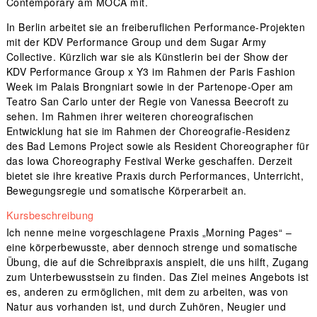
Contemporary am MOCA mit.
In Berlin arbeitet sie an freiberuflichen Performance-Projekten
mit der KDV Performance Group und dem Sugar Army
Collective. Kürzlich war sie als Künstlerin bei der Show der
KDV Performance Group x Y3 im Rahmen der Paris Fashion
Week im Palais Brongniart sowie in der Partenope-Oper am
Teatro San Carlo unter der Regie von Vanessa Beecroft zu
sehen. Im Rahmen ihrer weiteren choreografischen
Entwicklung hat sie im Rahmen der Choreografie-Residenz
des Bad Lemons Project sowie als Resident Choreographer für
das Iowa Choreography Festival Werke geschaffen. Derzeit
bietet sie ihre kreative Praxis durch Performances, Unterricht,
Bewegungsregie und somatische Körperarbeit an.
Kursbeschreibung
Ich nenne meine vorgeschlagene Praxis „Morning Pages“ –
eine körperbewusste, aber dennoch strenge und somatische
Übung, die auf die Schreibpraxis anspielt, die uns hilft, Zugang
zum Unterbewusstsein zu finden. Das Ziel meines Angebots ist
es, anderen zu ermöglichen, mit dem zu arbeiten, was von
Natur aus vorhanden ist, und durch Zuhören, Neugier und