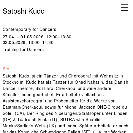
Satoshi Kudo
Contemporary for Dancers
27.04. – 01.05.2026, 12:00–13:30
02.05.2026, 13:00–14:30
Training for Dancers
Bio
Satoshi Kudo ist ein Tänzer und Choreograf mit Wohnsitz in
Stockholm. Kudo hat als Tänzer für Ohad Naharin, das Danish
Dance Theatre, Sidi Larbi Cherkaoui und viele andere
Künstler:innen gearbeitet. Er arbeitete vielfach als
Assistenzchoreograf und Probenleiter für die Werke von
Eastman/Cherkaoui, sowie für Michel Jackson ONE/Cirque du
Soleil (CA), Der Ring des Nibelungen/Staatsoper unter Linden
(DE) & Teatro all Scala (IT), SUTRA with Shaolin
Monks/Sadler’s Wells (UK) und mehr. Später arbeitete er auch
für das Königliche Schwedische Ballett (SE), u. a. mit Werken