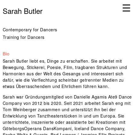
Sarah Butler
Contemporary for Dancers
Training for Dancers
Bio
Sarah Butler liebt es, Dinge zu erschaffen. Sie arbeitet mit
Bewegung, Stickerei, Poesie, Film, tragbaren Strukturen und
Harmonien aus der Welt des Gesangs und interessiert sich
dafür, wie die Verflechtung scheinbar getrennter Medien zu
etwas Überraschendem und Ehrlichem führen kann.
Sarah war Gründungsmitglied von Danielle Agamis Ate9 Dance
Company von 2012 bis 2020. Seit 2021 arbeitet Sarah eng mit
Tom Weinberger zusammen und unterstützt ihn bei der
Entwicklung von Tanztheaterstücken in und um Europa. Sie
unterrichtete, inszenierte oder assistierte bei Kreationen mit
GöteborgsOperans DansKompani, Iceland Dance Company,
Sasha Waltz & Guests, Bad Lemons / Jasmine Ellis Projects,