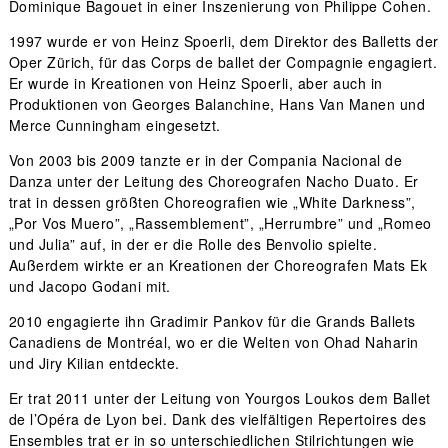
Dominique Bagouet in einer Inszenierung von Philippe Cohen.
1997 wurde er von Heinz Spoerli, dem Direktor des Balletts der
Oper Zürich, für das Corps de ballet der Compagnie engagiert.
Er wurde in Kreationen von Heinz Spoerli, aber auch in
Produktionen von Georges Balanchine, Hans Van Manen und
Merce Cunningham eingesetzt.
Von 2003 bis 2009 tanzte er in der Compania Nacional de
Danza unter der Leitung des Choreografen Nacho Duato. Er
trat in dessen größten Choreografien wie „White Darkness”,
„Por Vos Muero”, „Rassemblement”, „Herrumbre” und „Romeo
und Julia” auf, in der er die Rolle des Benvolio spielte.
Außerdem wirkte er an Kreationen der Choreografen Mats Ek
und Jacopo Godani mit.
2010 engagierte ihn Gradimir Pankov für die Grands Ballets
Canadiens de Montréal, wo er die Welten von Ohad Naharin
und Jiry Kilian entdeckte.
Er trat 2011 unter der Leitung von Yourgos Loukos dem Ballet
de l’Opéra de Lyon bei. Dank des vielfältigen Repertoires des
Ensembles trat er in so unterschiedlichen Stilrichtungen wie