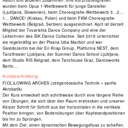
wurden beim Opus 1-Wettbewerb für junge Darsteller
(Ljubljana, Slowenien), beim Choreografie-Wettbewerb 3…2…
1… DANCE! (Krakau, Polen) und beim FKM-Choreografie-
Wettbewerb (Belgrad, Serbien) ausgezeichnet. April ist derzeit
Mitglied der Tovarishia Dance Company und eine der
Leiterinnen des ŠIK Dance Collective. Seit 2016 unterrichtet
sie regelmäßig an der Plesna Izba Maribor und war
Gastdozentin bei der En Knap Group, Platforma NEST, dem
Tanztheater Ljubljana, der Summer Dance School Ljubljana,
dem Studio RIS Belgrad, dem Tanzhouse Graz, Danceworks
Berlin…
Kursbeschreibung
F(OL)LOWING ARCHES (zeitgenössische Technik + sanfte
Akrobatik)
Der Kurs entwickelt sich schrittweise durch eine längere Reihe
von Übungen, die sich über den Raum erstrecken und unseren
Körper Schritt für Schritt aus der horizontalen in die vertikale
Position bringen, von Bodenübungen über Kopfstandpositionen
bis hin zu Sprüngen.
Mit dem Ziel, einen dynamischen Bewegungsfluss zu schaffen,