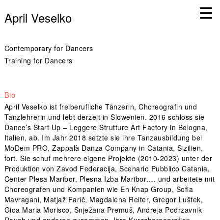
April Veselko
Contemporary for Dancers
Training for Dancers
Bio
April Veselko ist freiberufliche Tänzerin, Choreografin und
Tanzlehrerin und lebt derzeit in Slowenien. 2016 schloss sie
Dance’s Start Up – Leggere Strutture Art Factory in Bologna,
Italien, ab. Im Jahr 2018 setzte sie ihre Tanzausbildung bei
MoDem PRO, Zappalà Danza Company in Catania, Sizilien,
fort. Sie schuf mehrere eigene Projekte (2010-2023) unter der
Produktion von Zavod Federacija, Scenario Pubblico Catania,
Center Plesa Maribor, Plesna Izba Maribor…. und arbeitete mit
Choreografen und Kompanien wie En Knap Group, Sofia
Mavragani, Matjaž Farič, Magdalena Reiter, Gregor Luštek,
Gioa Maria Morisco, Snježana Premuš, Andreja Podrzavnik
Rauch und anderen zusammen. Ihre Kurzchoreografien