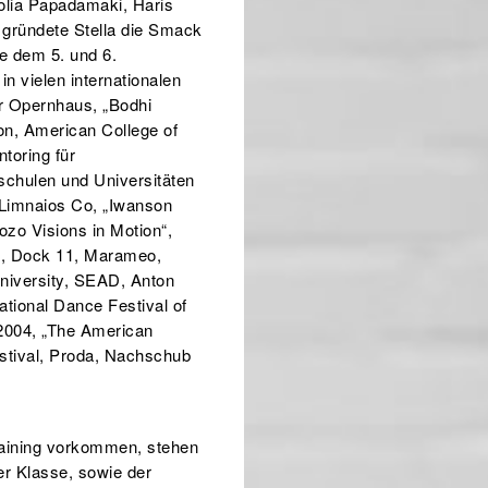
tolia Papadamaki, Haris
gründete Stella die Smack
e dem 5. und 6.
in vielen internationalen
er Opernhaus, „Bodhi
on, American College of
toring für
schulen und Universitäten
 Limnaios Co, „Iwanson
zo Visions in Motion“,
n, Dock 11, Marameo,
niversity, SEAD, Anton
ational Dance Festival of
 2004, „The American
estival, Proda, Nachschub
raining vorkommen, stehen
r Klasse, sowie der