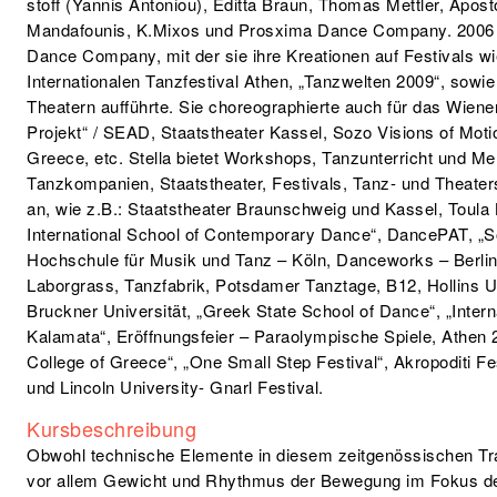
stoff (Yannis Antoniou), Editta Braun, Thomas Mettler, Apos
Mandafounis, K.Mixos und Prosxima Dance Company. 2006 
Dance Company, mit der sie ihre Kreationen auf Festivals wi
Internationalen Tanzfestival Athen, „Tanzwelten 2009“, sowie 
Theatern aufführte. Sie choreographierte auch für das Wien
Projekt“ / SEAD, Staatstheater Kassel, Sozo Visions of Moti
Greece, etc. Stella bietet Workshops, Tanzunterricht und Men
Tanzkompanien, Staatstheater, Festivals, Tanz- und Theater
an, wie z.B.: Staatstheater Braunschweig und Kassel, Toula
International School of Contemporary Dance“, DancePAT, „So
Hochschule für Musik und Tanz – Köln, Danceworks – Berli
Laborgrass, Tanzfabrik, Potsdamer Tanztage, B12, Hollins U
Bruckner Universität, „Greek State School of Dance“, „Intern
Kalamata“, Eröffnungsfeier – Paraolympische Spiele, Athen
College of Greece“, „One Small Step Festival“, Akropoditi F
und Lincoln University- Gnarl Festival.
Kursbeschreibung
Obwohl technische Elemente in diesem zeitgenössischen T
vor allem Gewicht und Rhythmus der Bewegung im Fokus de