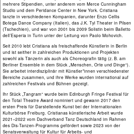
mehrere Stipendien, unter anderem vom Merce Cunningham
Studio und dem Peridance Center in New York. Cristiana
tanzte in verschiedenen Kompanien, darunter Enzo Cellis
Botega Dance Company (Italien), das J.K. Tyl Theater in Pilsen
(Tschechien), und war von 2001 bis 2009 Solistin beim Balletto
dell’Esperia in Turin unter der Leitung von Paolo Mohovich.
Seit 2010 lebt Cristiana als freischaffende Künstlerin in Berlin
und ist seither in zahlreichen Produktionen und Projekten
sowohl als Tänzerin als auch als Choreografin tätig (z. B. am
Berliner Ensemble in dem Stück „Menschen, Orte und Dinge“).
Sie arbeitet interdisziplinär mit Künstler*innen verschiedenster
Bereiche zusammen, und ihre Werke wurden international auf
zahlreichen Festivals und Bühnen gezeigt.
Ihr Stück „Tangram“ wurde beim Edinburgh Fringe Festival für
den Total Theatre Award nominiert und gewann 2017 den
ersten Preis für Darstellende Kunst bei der Internationalen
Kulturbörse Freiburg. Cristianas künstlerische Arbeit wurde
2021–2022 vom Dachverband Tanz Deutschland im Rahmen
des Dis-Tanzen-Programms gefördert sowie 2023 von der
Senatsverwaltung für Kultur für Arbeits- und